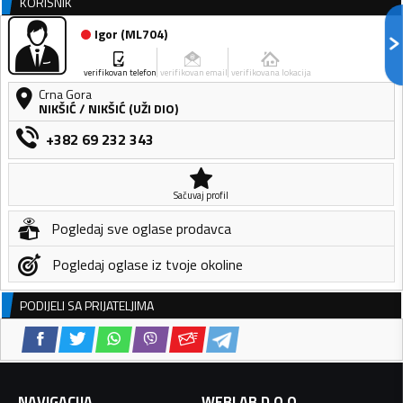
KORISNIK
Igor
(
ML704
)
verifikovan telefon
verifikovan email
verifikovana lokacija
Crna Gora
NIKŠIĆ
/
NIKŠIĆ (UŽI DIO)
+382 69 232 343
Sačuvaj profil
Pogledaj sve oglase prodavca
Pogledaj oglase iz tvoje okoline
PODIJELI SA PRIJATELJIMA
NAVIGACIJA
WEBLAB D.O.O.