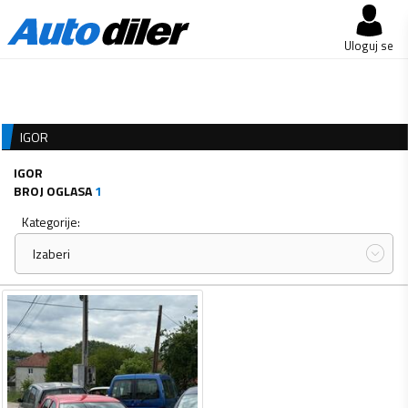
Uloguj se
IGOR
IGOR
BROJ OGLASA
1
Kategorije:
Izaberi