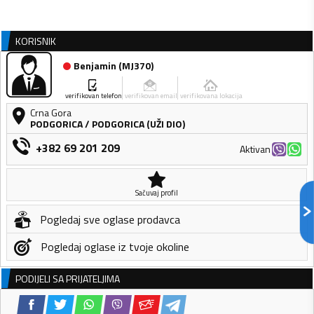
KORISNIK
Benjamin
(
MJ370
)
verifikovan telefon
verifikovan email
verifikovana lokacija
Crna Gora
PODGORICA
/
PODGORICA (UŽI DIO)
+382 69 201 209
Aktivan
Sačuvaj profil
Pogledaj sve oglase prodavca
Pogledaj oglase iz tvoje okoline
PODIJELI SA PRIJATELJIMA