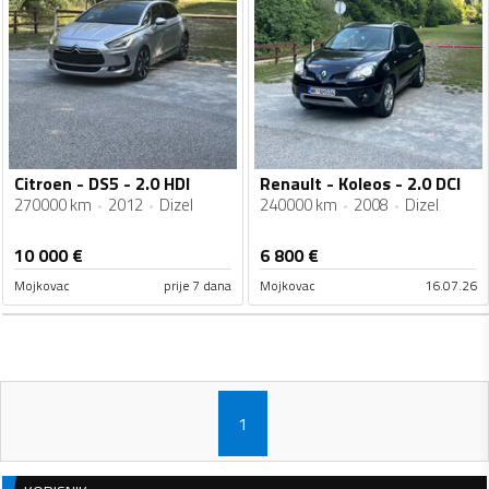
Citroen - DS5 - 2.0 HDI
Renault - Koleos - 2.0 DCI
270000 km
2012
Dizel
240000 km
2008
Dizel
10 000
€
6 800
€
Mojkovac
prije 7 dana
Mojkovac
16.07.26
1