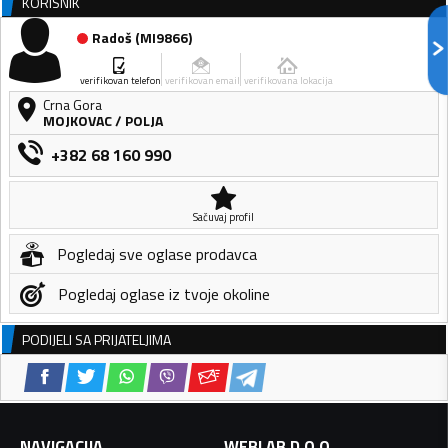
KORISNIK
Radoš
(
MI9866
)
verifikovan telefon
verifikovan email
verifikovana lokacija
Crna Gora
MOJKOVAC
/
POLJA
+382 68 160 990
Sačuvaj profil
Pogledaj sve oglase prodavca
Pogledaj oglase iz tvoje okoline
PODIJELI SA PRIJATELJIMA
NAVIGACIJA
WEBLAB D.O.O.