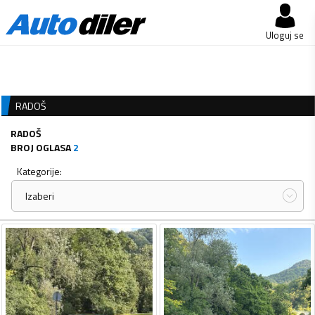
Uloguj se
RADOŠ
RADOŠ
BROJ OGLASA
2
Kategorije:
Izaberi