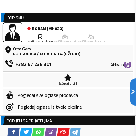
KORISNIK
BOBAN
(
MH020
)
verifikovan telefon
verifikovan email
verifikovana lokacija
Crna Gora
PODGORICA
/
PODGORICA (UŽI DIO)
+382 67 238 301
Aktivan
Sačuvaj profil
Pogledaj sve oglase prodavca
Pogledaj oglase iz tvoje okoline
PODIJELI SA PRIJATELJIMA