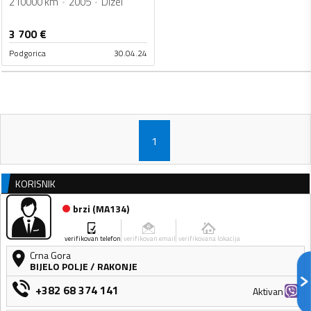
210000 km
2005
Dizel
3 700
€
Podgorica
30.04.24
1
KORISNIK
brzi
(
MA134
)
verifikovan telefon
verifikovan email
verifikovana lokacija
Crna Gora
BIJELO POLJE
/
RAKONJE
+382 68 374 141
Aktivan