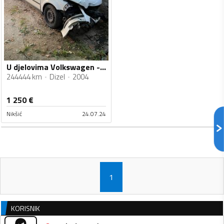
U djelovima Volkswagen - Passat
244444 km
Dizel
2004
1 250
€
Nikšić
24.07.24
1
KORISNIK