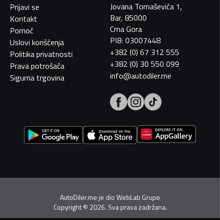
Jovana Tomaševića 1,
Prijavi se
Bar, 85000
Kontakt
Crna Gora
Pomoć
PIB: 03007448
Uslovi korišćenja
+382 (0) 67 312 555
Politika privatnosti
+382 (0) 30 550 099
Prava potrošača
info@autodiler.me
Sigurna trgovina
AutoDiler.me je dio
WebLab Grupe
Copyright
©
2026. Sva prava zadržana.