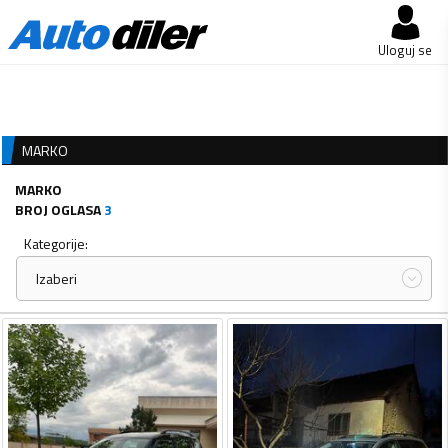
Uloguj se
MARKO
MARKO
BROJ OGLASA
3
Kategorije:
Izaberi