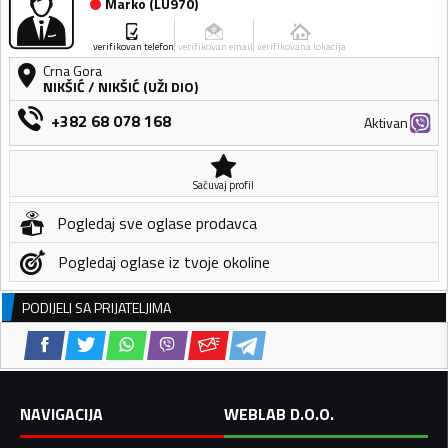
Marko
(
LU970
)
verifikovan telefon
verifikovan email
verifikovana lokacija
Crna Gora
NIKŠIĆ
/
NIKŠIĆ (UŽI DIO)
+382 68 078 168
Aktivan
Sačuvaj profil
Pogledaj sve oglase prodavca
Pogledaj oglase iz tvoje okoline
PODIJELI SA PRIJATELJIMA
NAVIGACIJA
WEBLAB D.O.O.