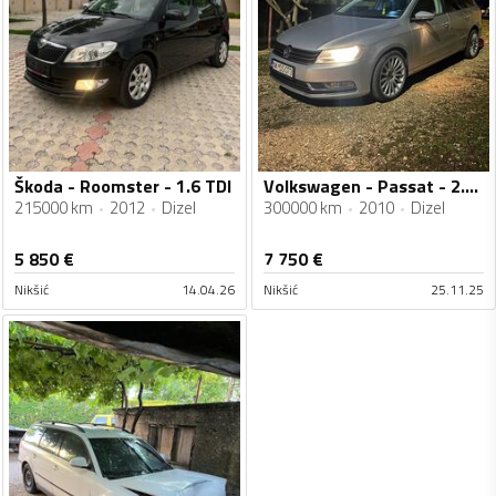
Škoda - Roomster - 1.6 TDI
Volkswagen - Passat - 2.0 TDI
215000 km
2012
Dizel
300000 km
2010
Dizel
5 850
€
7 750
€
Nikšić
14.04.26
Nikšić
25.11.25