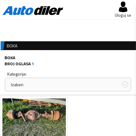
Uloguj se
ĐOKA
ĐOKA
BROJ OGLASA
1
Kategorije:
Izaberi