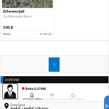
Diferencijali
Za
:
Mercedes Benz
300
€
Nikšić
01.05.25
1
KORISNIK
Đoka
(
LS768
)
verifikovan telefon
verifikovan email
verifikovana lokacija
Crna Gora
NIKŠIĆ
/
NIKŠIĆ (UŽI DIO)