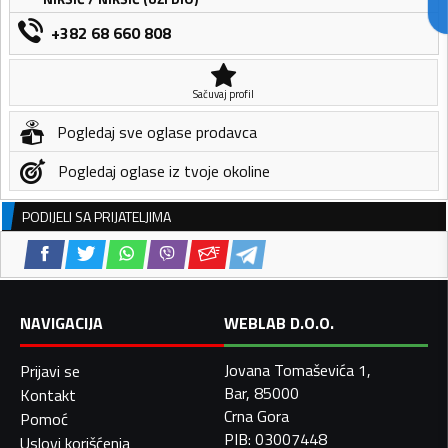
+382 68 660 808
Sačuvaj profil
Pogledaj sve oglase prodavca
Pogledaj oglase iz tvoje okoline
PODIJELI SA PRIJATELJIMA
NAVIGACIJA
WEBLAB D.O.O.
Jovana Tomaševića 1,
Prijavi se
Bar, 85000
Kontakt
Crna Gora
Pomoć
PIB: 03007448
Uslovi korišćenja