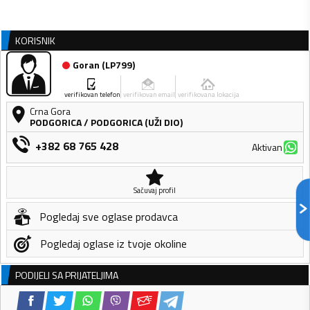
KORISNIK
Goran
(
LP799
)
verifikovan telefon
verifikovan email
verifikovana lokacija
Crna Gora
PODGORICA
/
PODGORICA (UŽI DIO)
+382 68 765 428
Aktivan
Sačuvaj profil
Pogledaj sve oglase prodavca
Pogledaj oglase iz tvoje okoline
PODIJELI SA PRIJATELJIMA