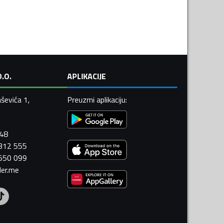
.O.
APLIKACIJE
ševića 1,
Preuzmi aplikaciju
:
448
 312 555
 550 099
ler.me