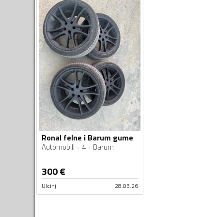
Ronal felne i Barum gume
Automobili
4
Barum
300
€
Ulcinj
28.03.26