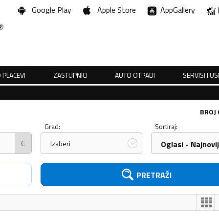
Google Play
Apple Store
AppGallery
 PLACEVI
ZASTUPNICI
AUTO OTPADI
SERVISI I U
BROJ
Grad:
Sortiraj:
€
Izaberi
Oglasi - Najnovij
PRETRAŽI