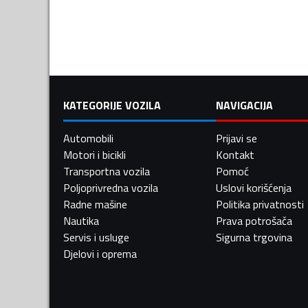
KATEGORIJE VOZILA
NAVIGACIJA
Automobili
Prijavi se
Motori i bicikli
Kontakt
Transportna vozila
Pomoć
Poljoprivredna vozila
Uslovi korišćenja
Radne mašine
Politika privatnosti
Nautika
Prava potrošača
Servis i usluge
Sigurna trgovina
Djelovi i oprema