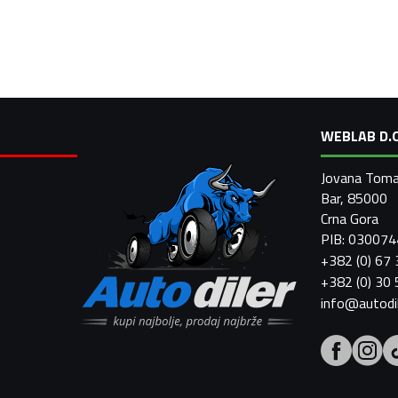
WEBLAB D.O
Jovana Toma
Bar, 85000
Crna Gora
PIB: 03007
+382 (0) 67
+382 (0) 30
info@autodi