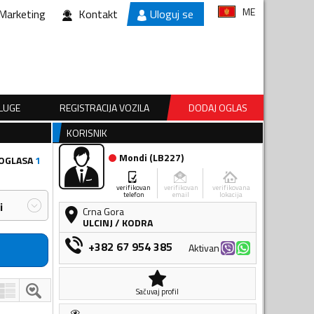
ME
Marketing
Kontakt
Uloguj se
SLUGE
REGISTRACIJA VOZILA
DODAJ OGLAS
KORISNIK
Mondi
(
LB227
)
 OGLASA
1
verifikovan
verifikovan
verifikovana
telefon
email
lokacija
i
Crna Gora
ULCINJ
/
KODRA
+382 67 954 385
Aktivan
Sačuvaj profil