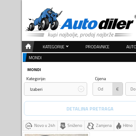
KATEGORIJE
PRODAVNICE
AUTO
MONDI
MONDI
Kategorije:
Cijena
€
Izaberi
DETALJNA PRETRAGA
Novo u 24h
Sniženo
Zamjena
Hitno