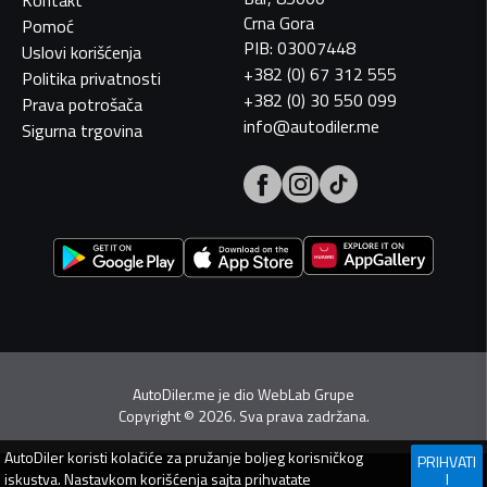
Crna Gora
Pomoć
PIB: 03007448
Uslovi korišćenja
+382 (0) 67 312 555
Politika privatnosti
+382 (0) 30 550 099
Prava potrošača
info@autodiler.me
Sigurna trgovina
AutoDiler.me je dio
WebLab Grupe
Copyright
©
2026. Sva prava zadržana.
AutoDiler
koristi kolačiće za pružanje boljeg korisničkog
PRIHVATI
iskustva. Nastavkom korišćenja sajta prihvatate
I