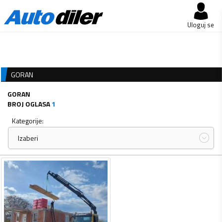
Uloguj se
GORAN
GORAN
BROJ OGLASA
1
Kategorije:
Izaberi