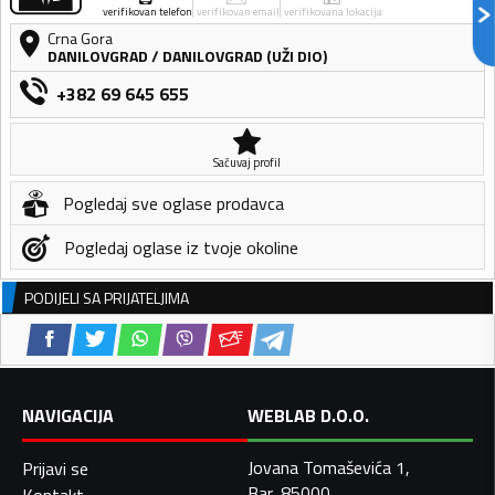
verifikovan telefon
verifikovan email
verifikovana lokacija
Crna Gora
DANILOVGRAD
/
DANILOVGRAD (UŽI DIO)
+382 69 645 655
Sačuvaj profil
Pogledaj sve oglase prodavca
Pogledaj oglase iz tvoje okoline
PODIJELI SA PRIJATELJIMA
NAVIGACIJA
WEBLAB D.O.O.
Jovana Tomaševića 1,
Prijavi se
Bar, 85000
Kontakt