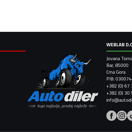
WEBLAB D.O
Jovana Toma
Bar, 85000
Crna Gora
PIB: 03007
+382 (0) 67
+382 (0) 30
info@autodi