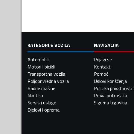
KATEGORIJE VOZILA
NAVIGACIJA
Automobili
Prijavi se
Motori i bicikli
Kontakt
Transportna vozila
Pomoć
Poljoprivredna vozila
Uslovi korišćenja
Radne mašine
Politika privatnosti
Nautika
Prava potrošača
Servis i usluge
Sigurna trgovina
Djelovi i oprema