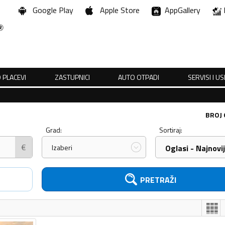
Google Play
Apple Store
AppGallery
 PLACEVI
ZASTUPNICI
AUTO OTPADI
SERVISI I U
BROJ
Grad:
Sortiraj:
€
Izaberi
Oglasi - Najnovij
PRETRAŽI