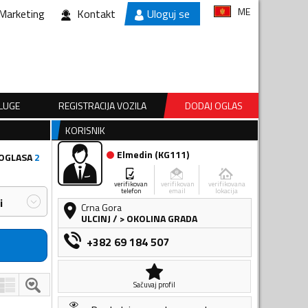
ME
Marketing
Kontakt
Uloguj se
SLUGE
REGISTRACIJA VOZILA
DODAJ OGLAS
KORISNIK
Elmedin
(
KG111
)
 OGLASA
2
verifikovan
verifikovan
verifikovana
telefon
email
lokacija
i
Crna Gora
ULCINJ
/
> OKOLINA GRADA
+382 69 184 507
Sačuvaj profil