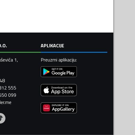
.O.
APLIKACIJE
ševića 1,
Preuzmi aplikaciju
:
448
 312 555
 550 099
ler.me