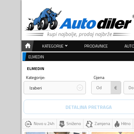
KATEGORIJE
PRODAVNICE
AUTO
ELMEDIN
ELMEDIN
Kategorije:
Cijena
€
Izaberi
DETALJNA PRETRAGA
Novo u 24h
Sniženo
Zamjena
Hitno