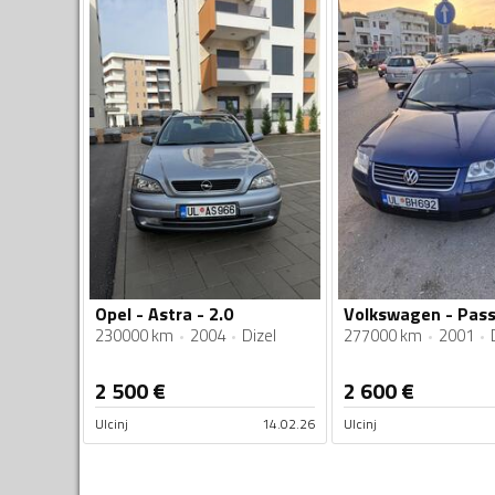
Opel - Astra - 2.0
Volkswagen - Pass
230000 km
2004
Dizel
277000 km
2001
2 500
€
2 600
€
Ulcinj
14.02.26
Ulcinj