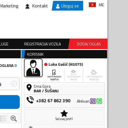
ME
Marketing
Kontakt
Uloguj se
SLUGE
REGISTRACIJA VOZILA
DODAJ OGLAS
KORISNIK
Luka Gašić
(
KG075
)
 OGLASA
0
verifikovan
verifikovan
verifikovana
telefon
email
lokacija
i
Crna Gora
BAR
/
ŠUŠANJ
+382 67 862 390
Aktivan
Sačuvaj profil