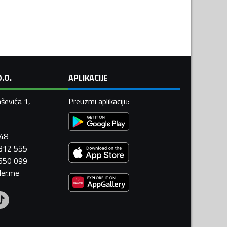
.O.
APLIKACIJE
ševića 1,
Preuzmi aplikaciju
:
448
 312 555
 550 099
ler.me