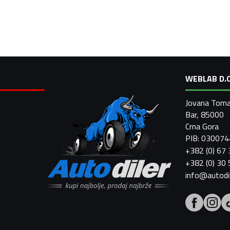
WEBLAB D.O
Jovana Toma
Bar, 85000
Crna Gora
PIB: 03007
+382 (0) 67
+382 (0) 30
info@autodi