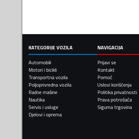
KATEGORIJE VOZILA
NAVIGACIJA
Automobili
Prijavi se
Motori i bicikli
Kontakt
Transportna vozila
Pomoć
Poljoprivredna vozila
Uslovi korišćenja
Radne mašine
Politika privatnosti
Nautika
Prava potrošača
Servis i usluge
Sigurna trgovina
Djelovi i oprema