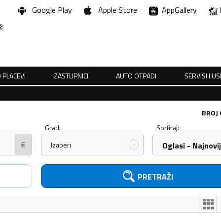
Google Play
Apple Store
AppGallery
 PLACEVI
ZASTUPNICI
AUTO OTPADI
SERVISI I U
BROJ
Grad:
Sortiraj:
€
Izaberi
Oglasi - Najnovij
PRETRAŽI