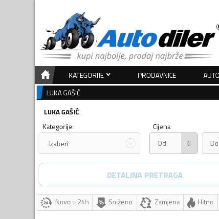
KATEGORIJE
PRODAVNICE
AUTO
LUKA GAŠIĆ
LUKA GAŠIĆ
Kategorije:
Cijena
€
Izaberi
DETALJNA PRETRAGA
Novo u 24h
Sniženo
Zamjena
Hitno