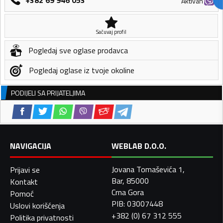
Aktivan
Sačuvaj profil
Pogledaj sve oglase prodavca
Pogledaj oglase iz tvoje okoline
PODIJELI SA PRIJATELJIMA
NAVIGACIJA
WEBLAB D.O.O.
Jovana Tomaševića 1,
Prijavi se
Bar, 85000
Kontakt
Crna Gora
Pomoć
PIB: 03007448
Uslovi korišćenja
+382 (0) 67 312 555
Politika privatnosti