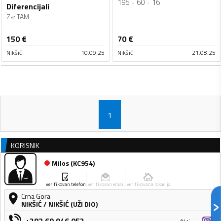
195
60
16
Diferencijali
Za
:
TAM
150
€
70
€
Nikšić
10.09.25
Nikšić
21.08.25
1
KORISNIK
Milos
(
KC954
)
verifikovan telefon
verifikovan email
verifikovana lokacija
Crna Gora
NIKŠIĆ
/
NIKŠIĆ (UŽI DIO)
+382 69 946 053