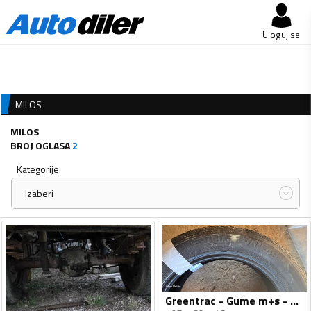
Uloguj se
MILOS
MILOS
BROJ OGLASA
2
Kategorije:
Izaberi
Greentrac - Gume m+s - Univerzalna guma