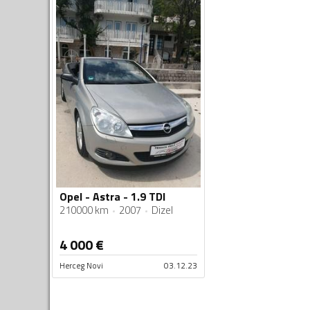
Opel - Astra - 1.9 TDI
210000 km
2007
Dizel
4 000
€
Herceg Novi
03.12.23