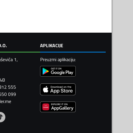
.O.
APLIKACIJE
ševića 1,
Preuzmi aplikaciju
:
448
 312 555
 550 099
ler.me