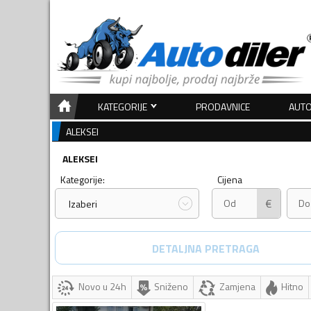
KATEGORIJE
PRODAVNICE
AUTO
ALEKSEI
ALEKSEI
Kategorije:
Cijena
€
Izaberi
DETALJNA PRETRAGA
Novo u 24h
Sniženo
Zamjena
Hitno