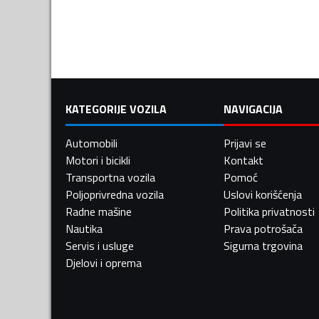
KATEGORIJE VOZILA
NAVIGACIJA
Automobili
Prijavi se
Motori i bicikli
Kontakt
Transportna vozila
Pomoć
Poljoprivredna vozila
Uslovi korišćenja
Radne mašine
Politika privatnosti
Nautika
Prava potrošača
Servis i usluge
Sigurna trgovina
Djelovi i oprema