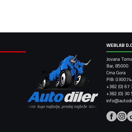
WEBLAB D.O
Jovana Toma
Bar, 85000
Crna Gora
PIB: 03007
+382 (0) 67
+382 (0) 30
info@autodi