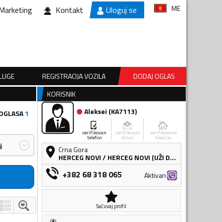
ME
Marketing
Kontakt
Uloguj se
SLUGE
REGISTRACIJA VOZILA
DODAJ OGLAS
KORISNIK
Aleksei
(
KA7113
)
 OGLASA
1
verifikovan
verifikovan
verifikovana
telefon
email
lokacija
i
Crna Gora
HERCEG NOVI
/
HERCEG NOVI (UŽI DIO)
+382 68 318 065
Aktivan
Sačuvaj profil