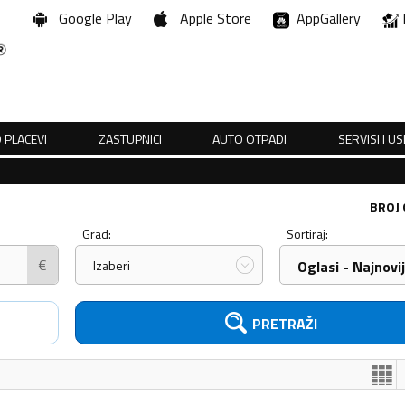
Google Play
Apple Store
AppGallery
 PLACEVI
ZASTUPNICI
AUTO OTPADI
SERVISI I U
BROJ
Grad:
Sortiraj:
€
Izaberi
Oglasi - Najnovij
PRETRAŽI