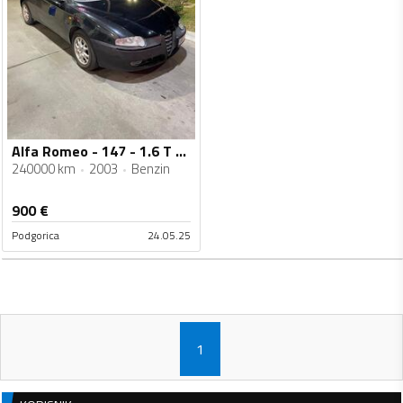
Alfa Romeo - 147 - 1.6 T sport
240000 km
2003
Benzin
900
€
Podgorica
24.05.25
1