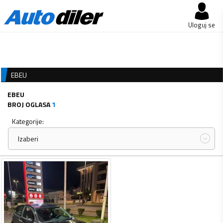
Uloguj se
EBEU
EBEU
BROJ OGLASA
1
Kategorije:
Izaberi