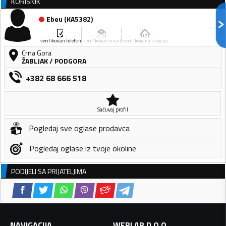
KORISNIK
Ebeu
(
KA5382
)
verifikovan telefon
verifikovan email
verifikovana lokacija
Crna Gora
ŽABLJAK
/
PODGORA
+382 68 666 518
Sačuvaj profil
Pogledaj sve oglase prodavca
Pogledaj oglase iz tvoje okoline
PODIJELI SA PRIJATELJIMA
NAVIGACIJA
WEBLAB D.O.O.