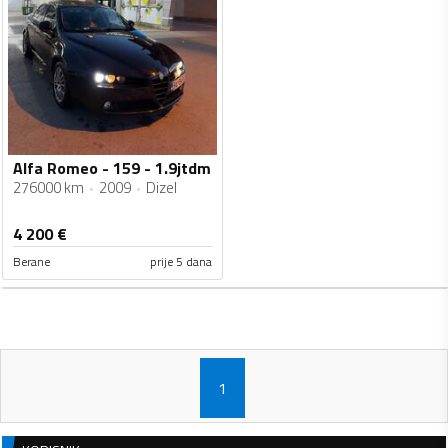
Alfa Romeo - 159 - 1.9jtdm
276000 km
2009
Dizel
4 200
€
Berane
prije 5 dana
1