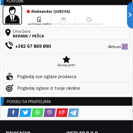
KORISNIK
Aleksandar
(
JU8234
)
verifikovan telefon
verifikovan email
verifikovana lokacija
Crna Gora
BERANE
/
PEŠCA
+382 67 869 890
Aktivan
Sačuvaj profil
Pogledaj sve oglase prodavca
Pogledaj oglase iz tvoje okoline
PODIJELI SA PRIJATELJIMA