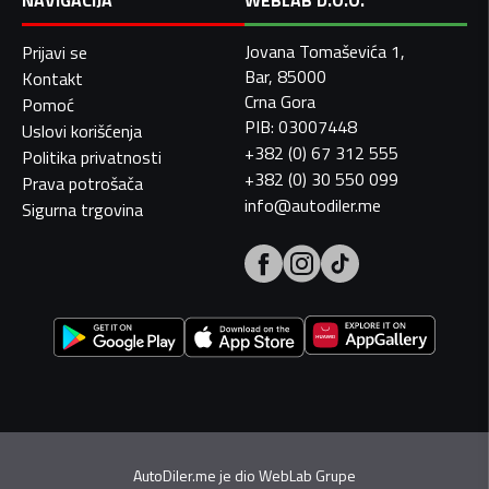
NAVIGACIJA
WEBLAB D.O.O.
Jovana Tomaševića 1,
Prijavi se
Bar, 85000
Kontakt
Crna Gora
Pomoć
PIB: 03007448
Uslovi korišćenja
+382 (0) 67 312 555
Politika privatnosti
+382 (0) 30 550 099
Prava potrošača
info@autodiler.me
Sigurna trgovina
AutoDiler.me je dio
WebLab Grupe