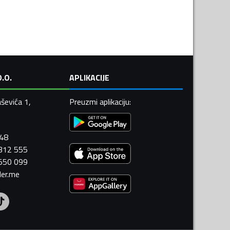
.O.
APLIKACIJE
ševića 1,
Preuzmi aplikaciju
:
448
 312 555
 550 099
ler.me