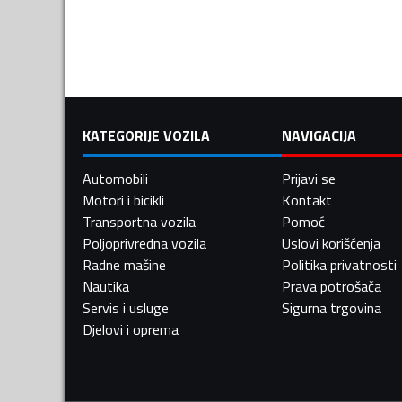
KATEGORIJE VOZILA
NAVIGACIJA
Automobili
Prijavi se
Motori i bicikli
Kontakt
Transportna vozila
Pomoć
Poljoprivredna vozila
Uslovi korišćenja
Radne mašine
Politika privatnosti
Nautika
Prava potrošača
Servis i usluge
Sigurna trgovina
Djelovi i oprema