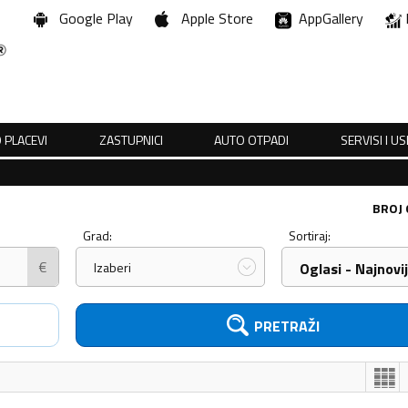
Google Play
Apple Store
AppGallery
 PLACEVI
ZASTUPNICI
AUTO OTPADI
SERVISI I U
BROJ
Grad:
Sortiraj:
€
Izaberi
Oglasi - Najnovij
PRETRAŽI