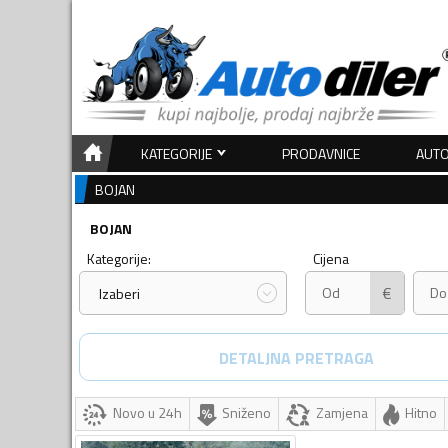
KATEGORIJE
PRODAVNICE
AUTO
BOJAN
BOJAN
Kategorije:
Cijena
€
Izaberi
DETALJNA PRETRAGA
Novo u 24h
Sniženo
Zamjena
Hitno