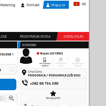
ME
Marketing
Kontakt
Uloguj se
SLUGE
REGISTRACIJA VOZILA
DODAJ OGLAS
KORISNIK
Bojan
(
JU1992
)
 OGLASA
1
verifikovan
verifikovan
verifikovana
telefon
email
lokacija
i
Crna Gora
PODGORICA
/
PODGORICA (UŽI DIO)
+382 69 734 390
Sačuvaj profil