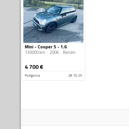
Mini - Cooper S - 1.6
130000 km
2006
Benzin
4 700
€
Podgorica
28.10.25