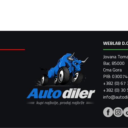
WEBLAB D.O
Jovana Toma
Bar, 85000
Crna Gora
PIB: 03007
+382 (0) 67
+382 (0) 30
info@autodi