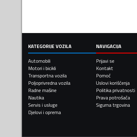
KATEGORIJE VOZILA
NAVIGACIJA
Automobili
Prijavi se
Motori i bicikli
Kontakt
Transportna vozila
Pomoć
Poljoprivredna vozila
Uslovi korišćenja
Radne mašine
Politika privatnosti
Nautika
Prava potrošača
Servis i usluge
Sigurna trgovina
Djelovi i oprema