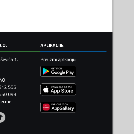
.O.
APLIKACIJE
ševića 1,
Preuzmi aplikaciju
:
448
 312 555
 550 099
ler.me