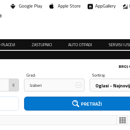
Google Play
Apple Store
AppGallery
 PLACEVI
ZASTUPNICI
AUTO OTPADI
SERVISI I U
BROJ
Grad:
Sortiraj:
€
Izaberi
Oglasi - Najnovij
PRETRAŽI