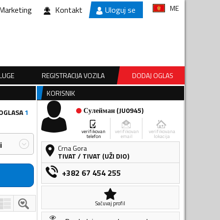
ME
Marketing
Kontakt
Uloguj se
SLUGE
REGISTRACIJA VOZILA
DODAJ OGLAS
KORISNIK
Сулейман
(
JU0945
)
 OGLASA
1
verifikovan
verifikovan
verifikovana
telefon
email
lokacija
i
Crna Gora
TIVAT
/
TIVAT (UŽI DIO)
+382 67 454 255
Sačuvaj profil