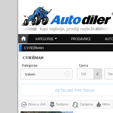
KATEGORIJE
PRODAVNICE
AUTO
СУЛЕЙМАН
СУЛЕЙМАН
Kategorije:
Cijena
€
Izaberi
DETALJNA PRETRAGA
Novo u 24h
Sniženo
Zamjena
Hitno