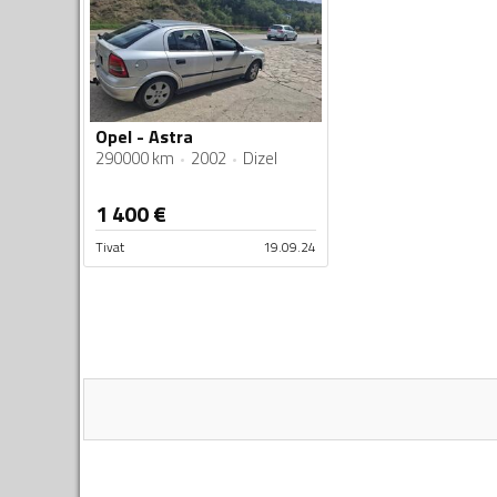
Opel - Astra
290000 km
2002
Dizel
1 400
€
Tivat
19.09.24