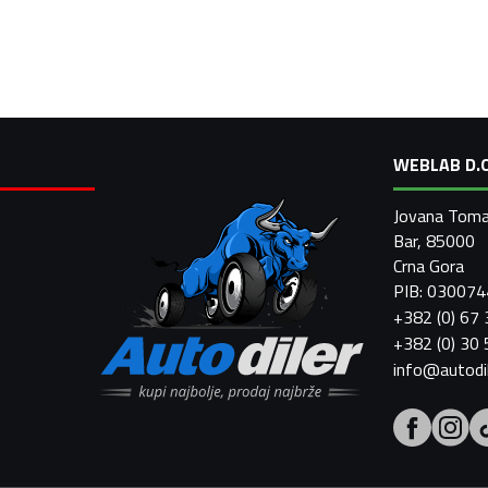
WEBLAB D.O
Jovana Toma
Bar, 85000
Crna Gora
PIB: 03007
+382 (0) 67
+382 (0) 30
info@autodi