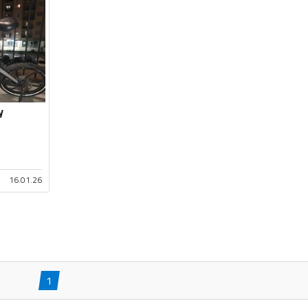
y
16.01.26
1