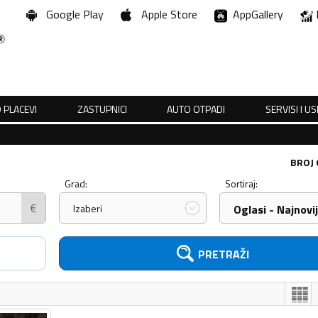
Google Play
Apple Store
AppGallery
 PLACEVI
ZASTUPNICI
AUTO OTPADI
SERVISI I U
BROJ
Grad:
Sortiraj:
€
Izaberi
Oglasi - Najnovij
PRETRAŽI