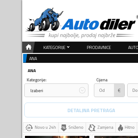
KATEGORIJE
PRODAVNICE
AUTO
ANA
ANA
Kategorije:
Cijena
€
Izaberi
DETALJNA PRETRAGA
Novo u 24h
Sniženo
Zamjena
Hitno