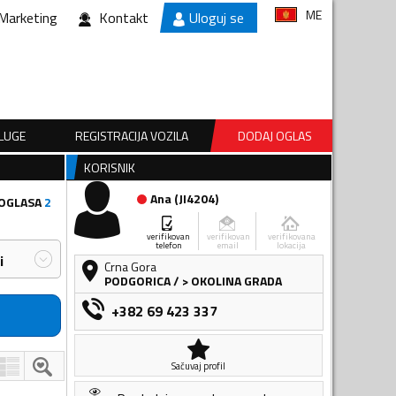
ME
Marketing
Kontakt
Uloguj se
SLUGE
REGISTRACIJA VOZILA
DODAJ OGLAS
KORISNIK
Ana
(
JI4204
)
 OGLASA
2
verifikovan
verifikovan
verifikovana
telefon
email
lokacija
i
Crna Gora
PODGORICA
/
> OKOLINA GRADA
+382 69 423 337
Sačuvaj profil