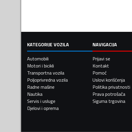
KATEGORIJE VOZILA
NAVIGACIJA
Automobili
Prijavi se
Motori i bicikli
Kontakt
Transportna vozila
Pomoć
Poljoprivredna vozila
Uslovi korišćenja
Radne mašine
Politika privatnosti
Nautika
Prava potrošača
Servis i usluge
Sigurna trgovina
Djelovi i oprema