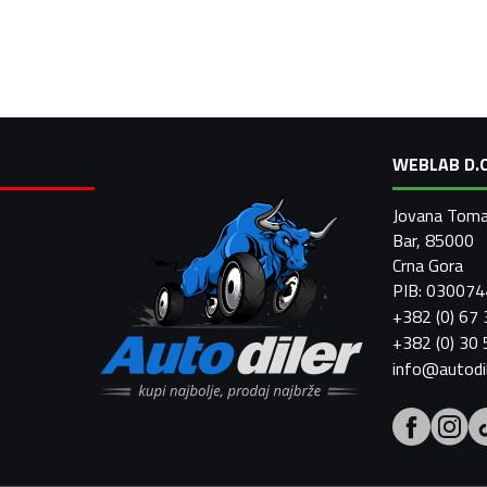
WEBLAB D.O
Jovana Toma
Bar, 85000
Crna Gora
PIB: 03007
+382 (0) 67
+382 (0) 30
info@autodi