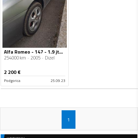
Alfa Romeo - 147 - 1.9 jtdm
254000 km
2005
Dizel
2 200
€
Podgorica
25.09.23
1