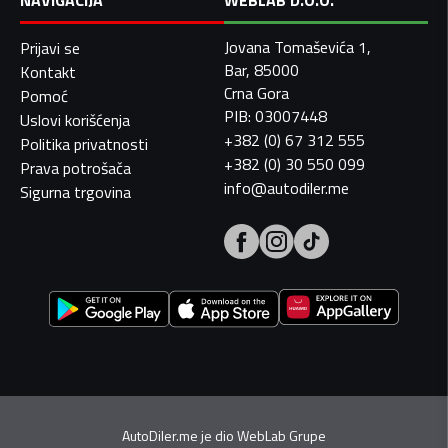
NAVIGACIJA
WEBLAB D.O.O.
Jovana Tomaševića 1,
Prijavi se
Bar, 85000
Kontakt
Crna Gora
Pomoć
PIB: 03007448
Uslovi korišćenja
+382 (0) 67 312 555
Politika privatnosti
+382 (0) 30 550 099
Prava potrošača
info@autodiler.me
Sigurna trgovina
AutoDiler.me je dio
WebLab Grupe