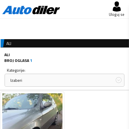
Uloguj se
ALI
ALI
BROJ OGLASA
1
Kategorije:
Izaberi