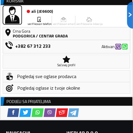
KORISNIK
ali
(
JE6600
)
verifikovan telefon
verifikovan email
verifikovana lokacija
Crna Gora
PODGORICA
/
CENTAR GRADA
+382 67 312 233
Aktivan
Sačuvaj profil
Pogledaj sve oglase prodavca
Pogledaj oglase iz tvoje okoline
PODIJELI SA PRIJATELJIMA