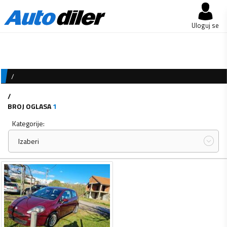
Uloguj se
/
/
BROJ OGLASA
1
Kategorije:
Izaberi