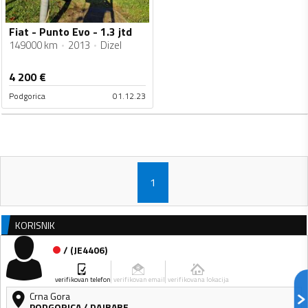
Fiat - Punto Evo - 1.3 jtd
149000 km
2013
Dizel
4 200
€
Podgorica
01.12.23
1
KORISNIK
/
(
JE4406
)
verifikovan telefon
verifikovan email
verifikovana lokacija
Crna Gora
PODGORICA
/
DAJBABE