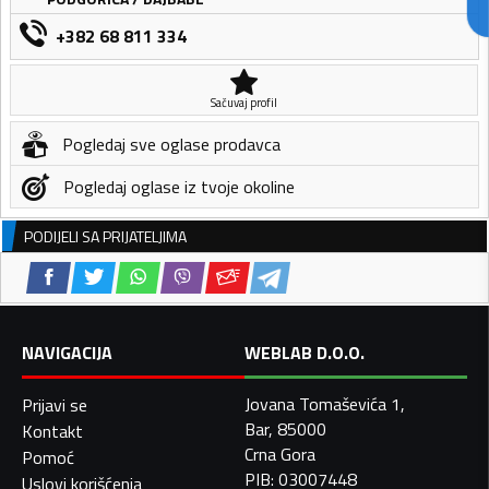
+382 68 811 334
Sačuvaj profil
Pogledaj sve oglase prodavca
Pogledaj oglase iz tvoje okoline
PODIJELI SA PRIJATELJIMA
NAVIGACIJA
WEBLAB D.O.O.
Jovana Tomaševića 1,
Prijavi se
Bar, 85000
Kontakt
Crna Gora
Pomoć
PIB: 03007448
Uslovi korišćenja