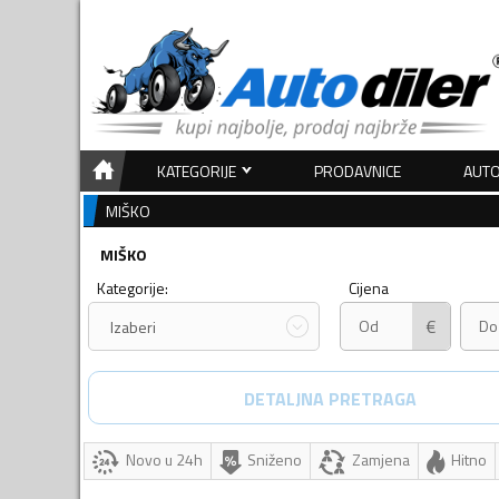
KATEGORIJE
PRODAVNICE
AUTO
MIŠKO
MIŠKO
Kategorije:
Cijena
€
Izaberi
DETALJNA PRETRAGA
Novo u 24h
Sniženo
Zamjena
Hitno