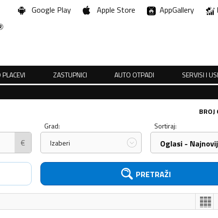
Google Play
Apple Store
AppGallery
 PLACEVI
ZASTUPNICI
AUTO OTPADI
SERVISI I U
BROJ
Grad:
Sortiraj:
€
Izaberi
Oglasi - Najnovij
PRETRAŽI