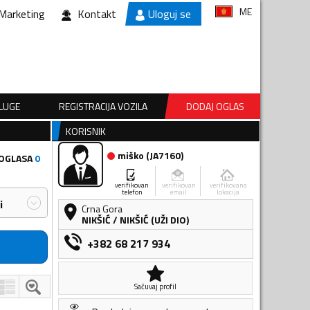
ME
Marketing
Kontakt
Uloguj se
SLUGE
REGISTRACIJA VOZILA
DODAJ OGLAS
KORISNIK
miško
(
JA7160
)
 OGLASA
0
verifikovan
verifikovan
verifikovana
telefon
email
lokacija
i
Crna Gora
NIKŠIĆ
/
NIKŠIĆ (UŽI DIO)
+382 68 217 934
Sačuvaj profil