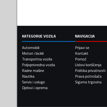
KATEGORIJE VOZILA
NAVIGACIJA
Automobili
Prijavi se
Motori i bicikli
Kontakt
Transportna vozila
Pomoć
Poljoprivredna vozila
Uslovi korišćenja
Radne mašine
Politika privatnosti
Nautika
Prava potrošača
Servis i usluge
Sigurna trgovina
Djelovi i oprema