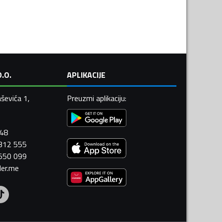
.O.
APLIKACIJE
ševića 1,
Preuzmi aplikaciju
:
448
 312 555
 550 099
ler.me