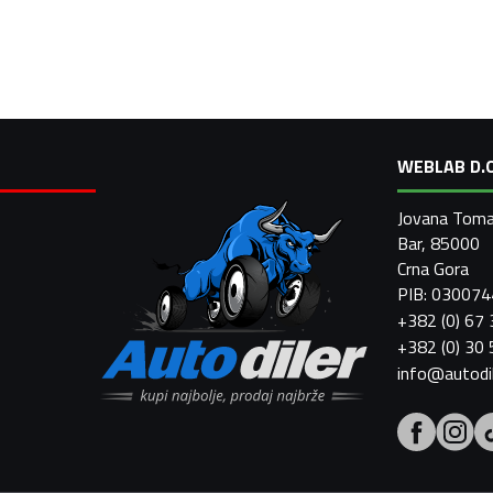
WEBLAB D.O
Jovana Toma
Bar, 85000
Crna Gora
PIB: 03007
+382 (0) 67
+382 (0) 30
info@autodi