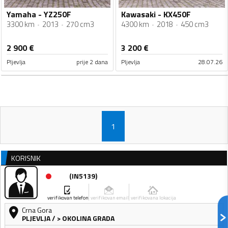
Yamaha - YZ250F
Kawasaki - KX450F
3300 km
2013
270 cm3
4300 km
2018
450 cm3
2 900
€
3 200
€
Pljevlja
prije 2 dana
Pljevlja
28.07.26
1
KORISNIK
‎ ‎ ‎ ‎ ‎ ‎ ⠀
(
IN5139
)
verifikovan telefon
verifikovan email
verifikovana lokacija
Crna Gora
PLJEVLJA
/
> OKOLINA GRADA