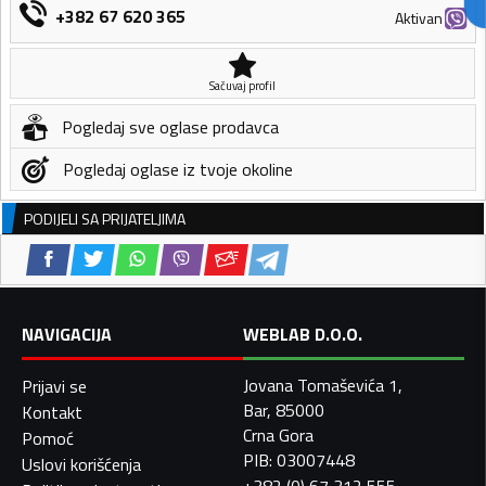
+382 67 620 365
Aktivan
Sačuvaj profil
Pogledaj sve oglase prodavca
Pogledaj oglase iz tvoje okoline
PODIJELI SA PRIJATELJIMA
NAVIGACIJA
WEBLAB D.O.O.
Jovana Tomaševića 1,
Prijavi se
Bar, 85000
Kontakt
Crna Gora
Pomoć
PIB: 03007448
Uslovi korišćenja