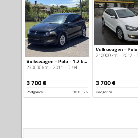
210000 km
2012
Volkswagen - Polo - 1.2 blumution
230000 km
2011
Dizel
3 700
€
3 700
€
Podgorica
18.05.26
Podgorica