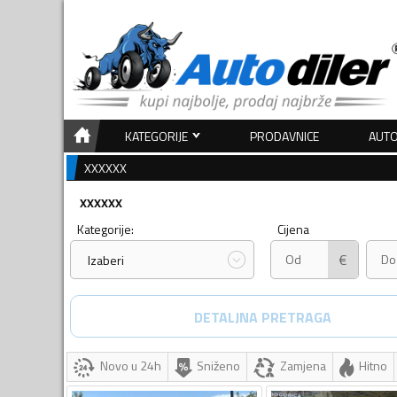
KATEGORIJE
PRODAVNICE
AUTO
XXXXXX
XXXXXX
Kategorije:
Cijena
€
Izaberi
DETALJNA PRETRAGA
Novo u 24h
Sniženo
Zamjena
Hitno