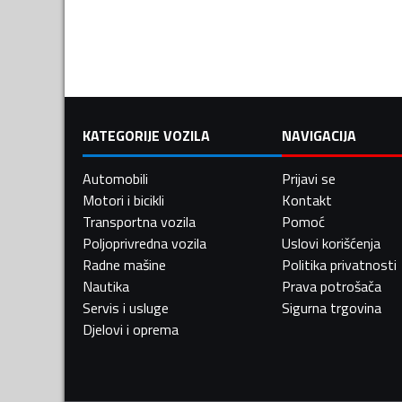
KATEGORIJE VOZILA
NAVIGACIJA
Automobili
Prijavi se
Motori i bicikli
Kontakt
Transportna vozila
Pomoć
Poljoprivredna vozila
Uslovi korišćenja
Radne mašine
Politika privatnosti
Nautika
Prava potrošača
Servis i usluge
Sigurna trgovina
Djelovi i oprema