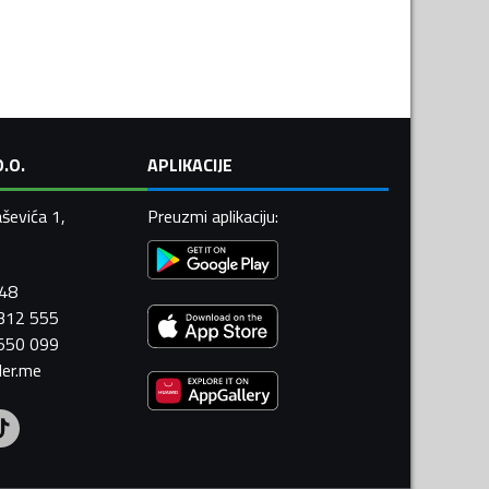
.O.
APLIKACIJE
ševića 1,
Preuzmi aplikaciju
:
448
 312 555
 550 099
ler.me