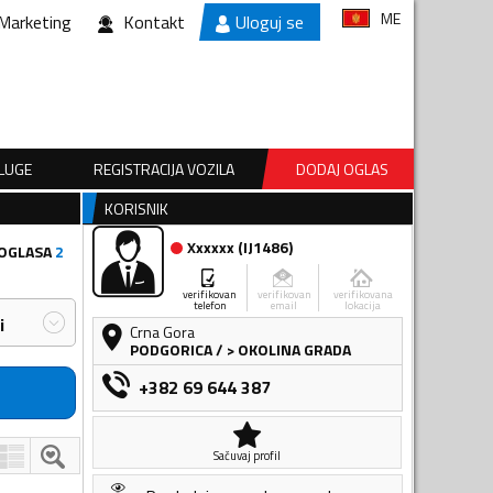
ME
Marketing
Kontakt
Uloguj se
SLUGE
REGISTRACIJA VOZILA
DODAJ OGLAS
KORISNIK
Xxxxxx
(
IJ1486
)
 OGLASA
2
verifikovan
verifikovan
verifikovana
telefon
email
lokacija
i
Crna Gora
PODGORICA
/
> OKOLINA GRADA
+382 69 644 387
Sačuvaj profil