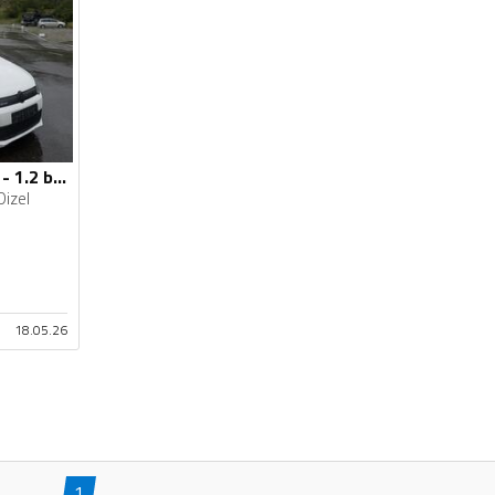
Volkswagen - Polo - 1.2 blumution
Dizel
18.05.26
1