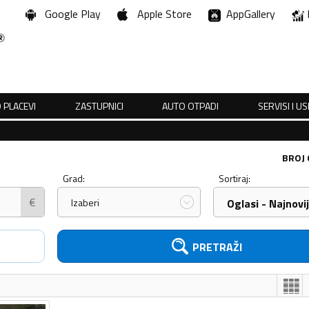
Google Play
Apple Store
AppGallery
 PLACEVI
ZASTUPNICI
AUTO OTPADI
SERVISI I U
BROJ
Grad:
Sortiraj:
€
Izaberi
Oglasi - Najnovij
PRETRAŽI