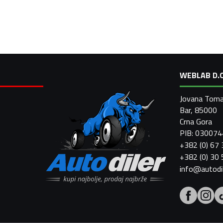
WEBLAB D.O
Jovana Toma
Bar, 85000
Crna Gora
PIB: 03007
+382 (0) 67
+382 (0) 30
info@autodi