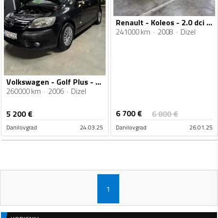
Renault - Koleos - 2.0 dci 150
241000 km
2008
Dizel
Volkswagen - Golf Plus - 1.9 66kw
260000 km
2006
Dizel
6 700
€
5 200
€
6 800
€
Danilovgrad
24.03.25
Danilovgrad
26.01.25
1