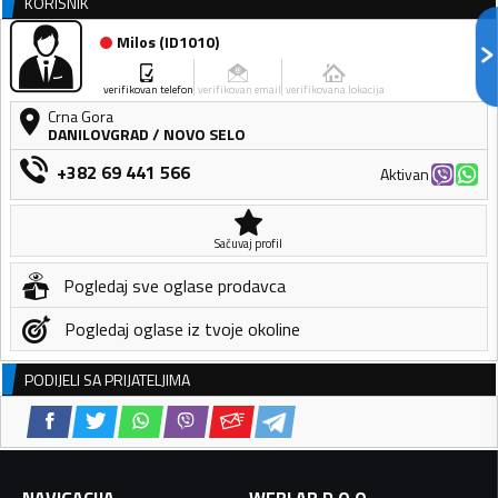
KORISNIK
Milos
(
ID1010
)
verifikovan telefon
verifikovan email
verifikovana lokacija
Crna Gora
DANILOVGRAD
/
NOVO SELO
+382 69 441 566
Aktivan
Sačuvaj profil
Pogledaj sve oglase prodavca
Pogledaj oglase iz tvoje okoline
PODIJELI SA PRIJATELJIMA