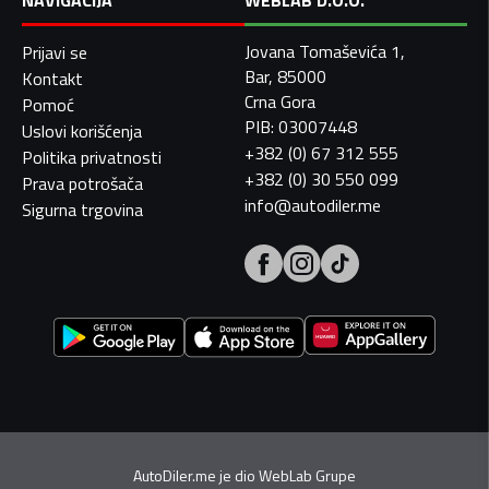
NAVIGACIJA
WEBLAB D.O.O.
Jovana Tomaševića 1,
Prijavi se
Bar, 85000
Kontakt
Crna Gora
Pomoć
PIB: 03007448
Uslovi korišćenja
+382 (0) 67 312 555
Politika privatnosti
+382 (0) 30 550 099
Prava potrošača
info@autodiler.me
Sigurna trgovina
AutoDiler.me je dio
WebLab Grupe