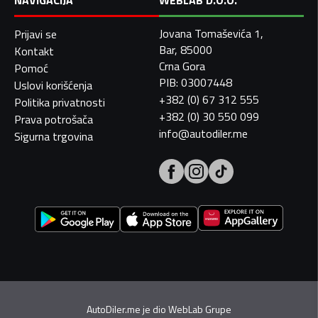
NAVIGACIJA
WEBLAB D.O.O.
Jovana Tomaševića 1,
Prijavi se
Bar, 85000
Kontakt
Crna Gora
Pomoć
PIB: 03007448
Uslovi korišćenja
+382 (0) 67 312 555
Politika privatnosti
+382 (0) 30 550 099
Prava potrošača
info@autodiler.me
Sigurna trgovina
AutoDiler.me je dio
WebLab Grupe