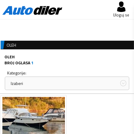
Uloguj se
OLEH
OLEH
BROJ OGLASA
1
Kategorije:
Izaberi