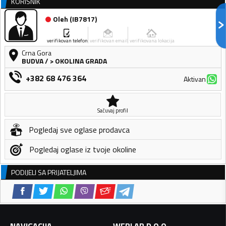
KORISNIK
Oleh
(
IB7817
)
verifikovan telefon
verifikovan email
verifikovana lokacija
Crna Gora
BUDVA
/
> OKOLINA GRADA
+382 68 476 364
Aktivan
Sačuvaj profil
Pogledaj sve oglase prodavca
Pogledaj oglase iz tvoje okoline
PODIJELI SA PRIJATELJIMA