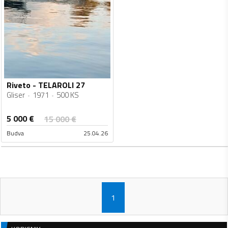
Riveto - TELAROLI 27
Gliser
1971
500 KS
5 000
€
15 000
€
Budva
25.04.26
1