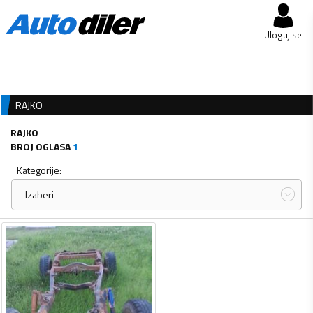
Uloguj se
RAJKO
RAJKO
BROJ OGLASA
1
Kategorije:
Izaberi