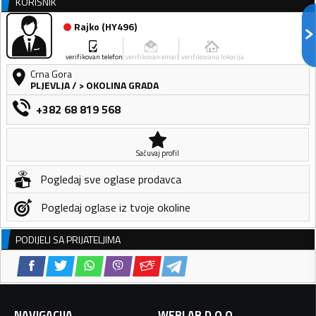
KORISNIK
Rajko
(
HY496
)
verifikovan telefon
verifikovan email
verifikovana lokacija
Crna Gora
PLJEVLJA
/
> OKOLINA GRADA
+382 68 819 568
Sačuvaj profil
Pogledaj sve oglase prodavca
Pogledaj oglase iz tvoje okoline
PODIJELI SA PRIJATELJIMA
NAVIGACIJA
WEBLAB D.O.O.