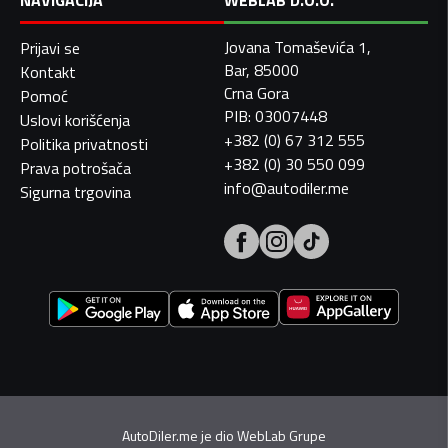
NAVIGACIJA
WEBLAB D.O.O.
Jovana Tomaševića 1,
Prijavi se
Bar, 85000
Kontakt
Crna Gora
Pomoć
PIB: 03007448
Uslovi korišćenja
+382 (0) 67 312 555
Politika privatnosti
+382 (0) 30 550 099
Prava potrošača
info@autodiler.me
Sigurna trgovina
AutoDiler.me je dio
WebLab Grupe