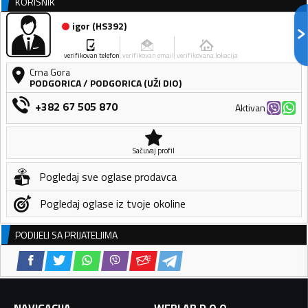
KORISNIK
igor
(
HS392
)
verifikovan telefon
verifikovan email
verifikovana lokacija
Crna Gora
PODGORICA
/
PODGORICA (UŽI DIO)
+382 67 505 870
Aktivan
Sačuvaj profil
Pogledaj sve oglase prodavca
Pogledaj oglase iz tvoje okoline
PODIJELI SA PRIJATELJIMA