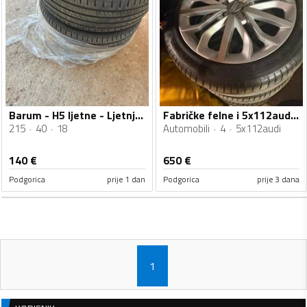
Barum - H5 ljetne - Ljetnja guma
Fabričke felne i 5x112audi gume
215
40
18
Automobili
4
5x112audi
140
€
650
€
Podgorica
prije 1 dan
Podgorica
prije 3 dana
1