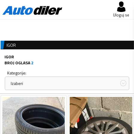
Uloguj se
IGOR
IGOR
BROJ OGLASA
2
Kategorije:
Izaberi