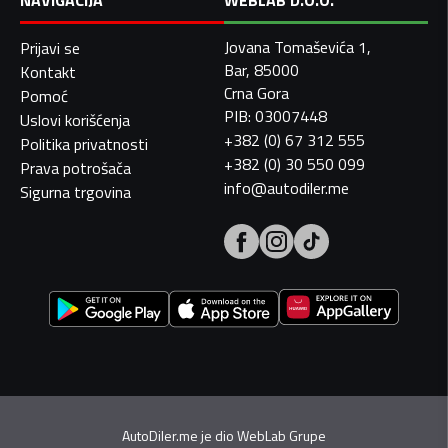
NAVIGACIJA
WEBLAB D.O.O.
Jovana Tomaševića 1,
Prijavi se
Bar, 85000
Kontakt
Crna Gora
Pomoć
PIB: 03007448
Uslovi korišćenja
+382 (0) 67 312 555
Politika privatnosti
+382 (0) 30 550 099
Prava potrošača
info@autodiler.me
Sigurna trgovina
AutoDiler.me je dio
WebLab Grupe