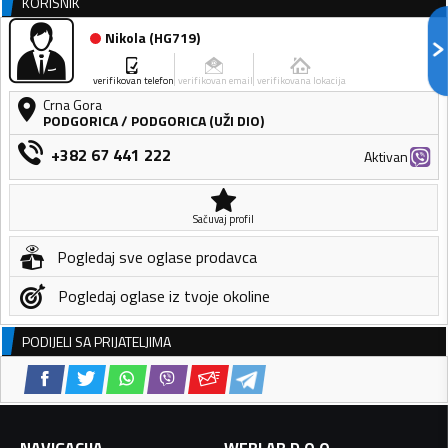
KORISNIK
Nikola
(
HG719
)
verifikovan telefon
verifikovan email
verifikovana lokacija
Crna Gora
PODGORICA
/
PODGORICA (UŽI DIO)
+382 67 441 222
Aktivan
Sačuvaj profil
Pogledaj sve oglase prodavca
Pogledaj oglase iz tvoje okoline
PODIJELI SA PRIJATELJIMA