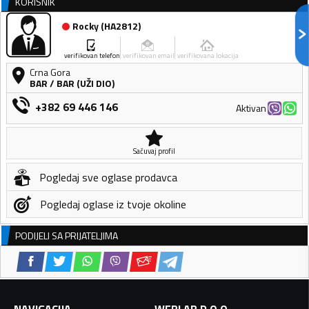
KORISNIK
Rocky
(
HA2812
)
verifikovan telefon
verifikovan email
verifikovana lokacija
Crna Gora
BAR
/
BAR (UŽI DIO)
+382 69 446 146
Aktivan
Sačuvaj profil
Pogledaj sve oglase prodavca
Pogledaj oglase iz tvoje okoline
PODIJELI SA PRIJATELJIMA