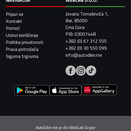
NAVIGACIJA
WEBLAB D.O.O.
Jovana Tomaševića 1,
Prijavi se
Bar, 85000
Kontakt
Crna Gora
Pomoć
PIB: 03007448
Uslovi korišćenja
+382 (0) 67 312 555
Politika privatnosti
+382 (0) 30 550 099
Prava potrošača
info@autodiler.me
Sigurna trgovina
AutoDiler.me je dio
WebLab Grupe