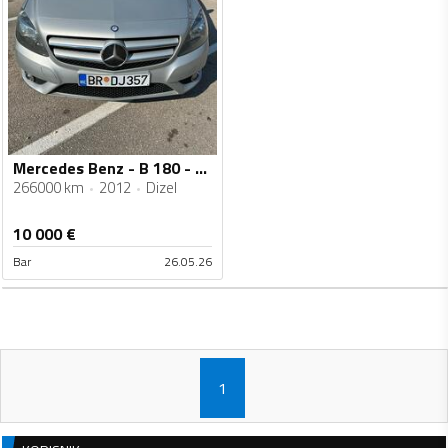
Mercedes Benz - B 180 - CDI
266000 km
2012
Dizel
10 000
€
Bar
26.05.26
1