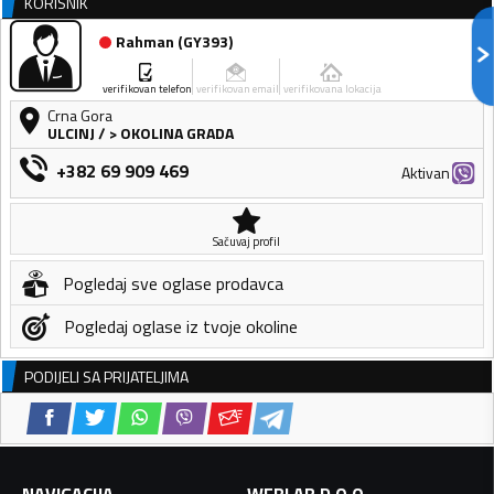
KORISNIK
Rahman
(
GY393
)
verifikovan telefon
verifikovan email
verifikovana lokacija
Crna Gora
ULCINJ
/
> OKOLINA GRADA
+382 69 909 469
Aktivan
Sačuvaj profil
Pogledaj sve oglase prodavca
Pogledaj oglase iz tvoje okoline
PODIJELI SA PRIJATELJIMA