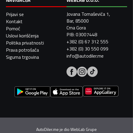
NAVIGACIJA
WEBLAB D.O.O.
Jovana Tomaševića 1,
Prijavi se
Bar, 85000
Kontakt
Crna Gora
Pomoć
PIB: 03007448
Uslovi korišćenja
+382 (0) 67 312 555
Politika privatnosti
+382 (0) 30 550 099
Prava potrošača
info@autodiler.me
Sigurna trgovina
AutoDiler.me je dio
WebLab Grupe