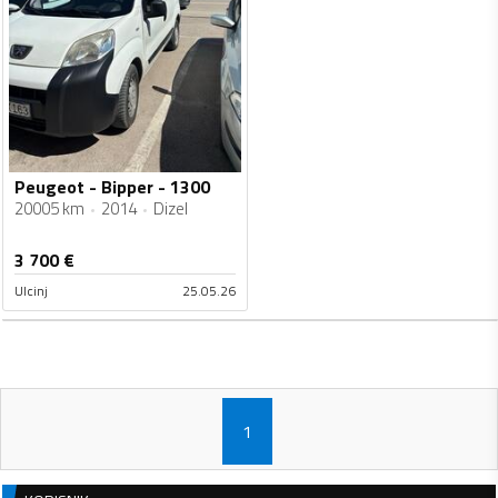
Peugeot - Bipper - 1300
20005 km
2014
Dizel
3 700
€
Ulcinj
25.05.26
1