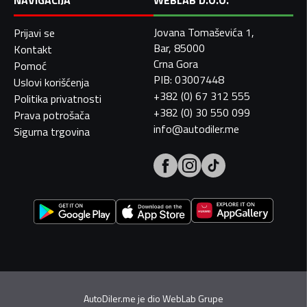
NAVIGACIJA
WEBLAB D.O.O.
Jovana Tomaševića 1,
Prijavi se
Bar, 85000
Kontakt
Crna Gora
Pomoć
PIB: 03007448
Uslovi korišćenja
+382 (0) 67 312 555
Politika privatnosti
+382 (0) 30 550 099
Prava potrošača
info@autodiler.me
Sigurna trgovina
AutoDiler.me je dio
WebLab Grupe