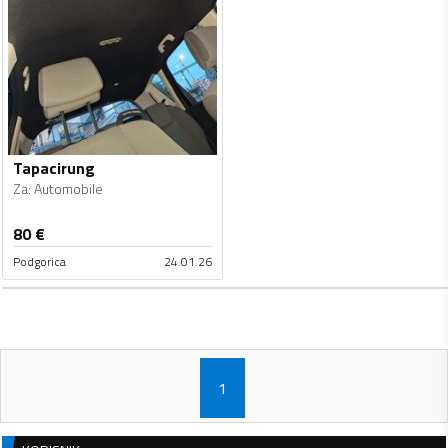
Tapacirung
Za
:
Automobile
80
€
Podgorica
24.01.26
1