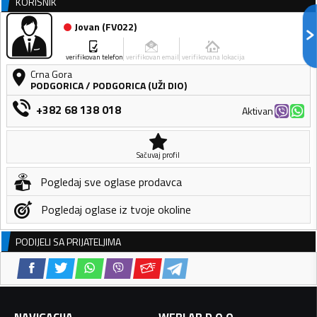
KORISNIK
Jovan
(
FV022
)
verifikovan telefon
verifikovan email
verifikovana lokacija
Crna Gora
PODGORICA
/
PODGORICA (UŽI DIO)
+382 68 138 018
Aktivan
Sačuvaj profil
Pogledaj sve oglase prodavca
Pogledaj oglase iz tvoje okoline
PODIJELI SA PRIJATELJIMA