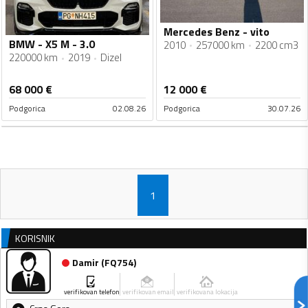
Mercedes Benz - vito
BMW - X5 M - 3.0
2010
257000 km
2200 cm3
220000 km
2019
Dizel
68 000
€
12 000
€
Podgorica
02.08.26
Podgorica
30.07.26
1
KORISNIK
Damir
(
FQ754
)
verifikovan telefon
verifikovan email
verifikovana lokacija