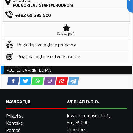
Crna Gora
PODGORICA
/
STARI AERODROM
+382 69 595 500
Sačuvaj profil
Pogledaj sve oglase prodavca
Pogledaj oglase iz tvoje okoline
PODIJELI SA PRIJATELJIMA
NAVIGACIJA
WEBLAB D.O.O.
Jovana Tomaševića 1,
Prijavi se
Bar, 85000
Kontakt
Crna Gora
Pomoć