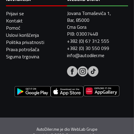
Jovana Tomaševića 1,
Prijavi se
Bar, 85000
Kontakt
Crna Gora
Pomoć
PIB: 03007448
Uslovi korišćenja
+382 (0) 67 312 555
Politika privatnosti
+382 (0) 30 550 099
Prava potrošača
info@autodiler.me
Sigurna trgovina
AutoDiler.me je dio
WebLab Grupe