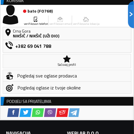
KORISNIK
bato
(
FO768
)
verifikovan telefon
verifikovan email
verifikovana lokacija
Crna Gora
NIKŠIĆ
/
NIKŠIĆ (UŽI DIO)
+382 69 041 788
Sačuvaj profil
Pogledaj sve oglase prodavca
Pogledaj oglase iz tvoje okoline
PODIJELI SA PRIJATELJIMA
NAVIGACIJA
WEBLAB D.O.O.