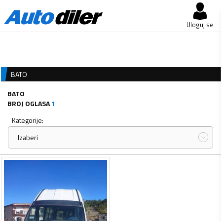
Uloguj se
BATO
BATO
BROJ OGLASA
1
Kategorije:
Izaberi