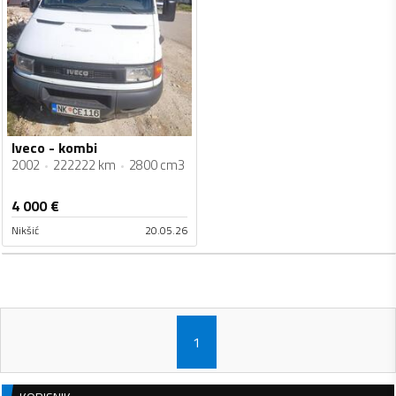
Iveco - kombi
2002
222222 km
2800 cm3
4 000
€
Nikšić
20.05.26
1