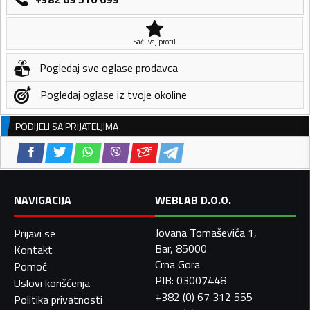
Sačuvaj profil
Pogledaj sve oglase prodavca
Pogledaj oglase iz tvoje okoline
PODIJELI SA PRIJATELJIMA
NAVIGACIJA
WEBLAB D.O.O.
Jovana Tomaševića 1,
Prijavi se
Bar, 85000
Kontakt
Crna Gora
Pomoć
PIB: 03007448
Uslovi korišćenja
+382 (0) 67 312 555
Politika privatnosti