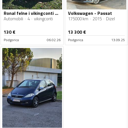
Ronal felne i vikingconti gume
Volkswagen - Passat
Automobili
4
vikingconti
175000 km
2015
Dizel
130
€
13 300
€
Podgorica
06.02.26
Podgorica
13.09.25