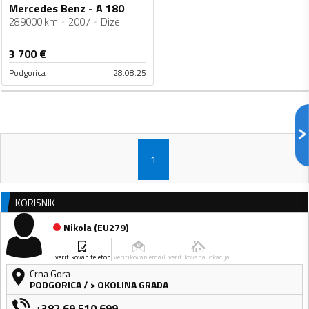
Mercedes Benz - A 180
289000 km
2007
Dizel
3 700
€
Podgorica
28.08.25
1
KORISNIK
Nikola
(
EU279
)
verifikovan telefon
verifikovan email
verifikovana lokacija
Crna Gora
PODGORICA
/
> OKOLINA GRADA
+382 69 510 699