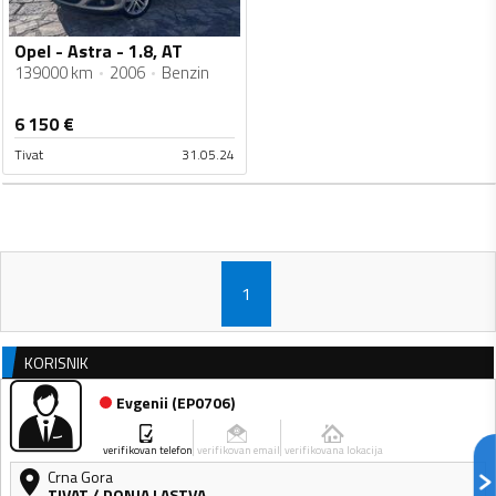
Opel - Astra - 1.8, AT
139000 km
2006
Benzin
6 150
€
Tivat
31.05.24
1
KORISNIK
Evgenii
(
EP0706
)
verifikovan telefon
verifikovan email
verifikovana lokacija
Crna Gora
TIVAT
/
DONJA LASTVA