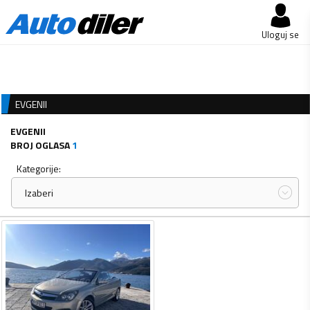
Uloguj se
EVGENII
EVGENII
BROJ OGLASA
1
Kategorije:
Izaberi