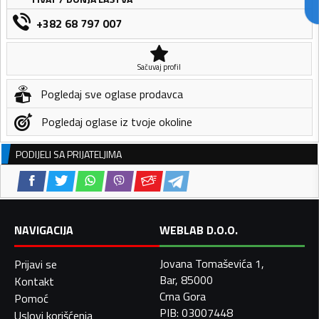
+382 68 797 007
Sačuvaj profil
Pogledaj sve oglase prodavca
Pogledaj oglase iz tvoje okoline
PODIJELI SA PRIJATELJIMA
NAVIGACIJA
WEBLAB D.O.O.
Jovana Tomaševića 1,
Prijavi se
Bar, 85000
Kontakt
Crna Gora
Pomoć
PIB: 03007448
Uslovi korišćenja