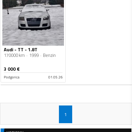
Audi - TT - 1.8T
170000 km
1999
Benzin
3 000
€
Podgorica
01.05.26
1