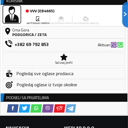
KORISNIK
VVV
(
EB4665
)
verifikovan telefon
verifikovan email
verifikovana lokacija
Crna Gora
PODGORICA
/
ZETA
+382 69 792 853
Aktivan
Sačuvaj profil
Pogledaj sve oglase prodavca
Pogledaj oglase iz tvoje okoline
PODIJELI SA PRIJATELJIMA