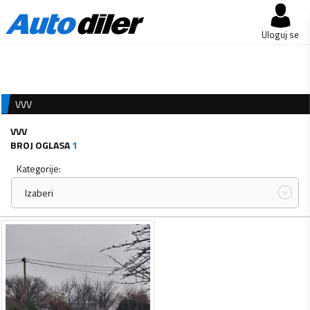
Uloguj se
VVV
VVV
BROJ OGLASA
1
Kategorije:
Izaberi