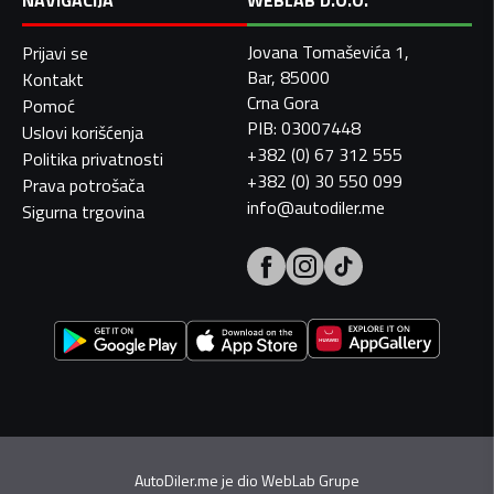
NAVIGACIJA
WEBLAB D.O.O.
Jovana Tomaševića 1,
Prijavi se
Bar, 85000
Kontakt
Crna Gora
Pomoć
PIB: 03007448
Uslovi korišćenja
+382 (0) 67 312 555
Politika privatnosti
+382 (0) 30 550 099
Prava potrošača
info@autodiler.me
Sigurna trgovina
AutoDiler.me je dio
WebLab Grupe