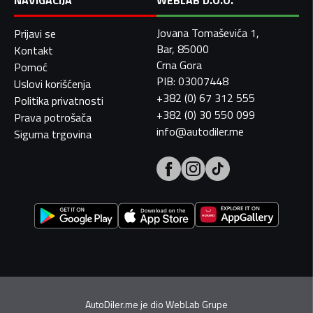
NAVIGACIJA
WEBLAB D.O.O.
Jovana Tomaševića 1,
Prijavi se
Bar, 85000
Kontakt
Crna Gora
Pomoć
PIB: 03007448
Uslovi korišćenja
+382 (0) 67 312 555
Politika privatnosti
+382 (0) 30 550 099
Prava potrošača
info@autodiler.me
Sigurna trgovina
AutoDiler.me je dio
WebLab Grupe