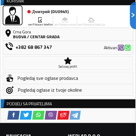
KORISNIK
Дмитрий
(
DU0945
)
verifikovan telefon
verifikovan email
verifikovana lokacija
Crna Gora
BUDVA
/
CENTAR GRADA
+382 68 867 347
Aktivan
Sačuvaj profil
Pogledaj sve oglase prodavca
Pogledaj oglase iz tvoje okoline
PODIJELI SA PRIJATELJIMA