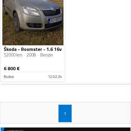
Škoda - Roomster - 1.6 16v
52000 km
2008
Benzin
6 800
€
Budva
12.02.24
1