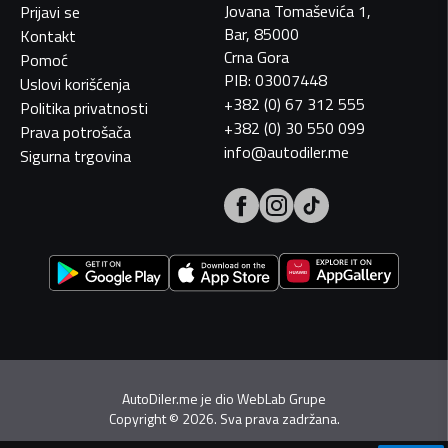
Jovana Tomaševića 1,
Prijavi se
Bar, 85000
Kontakt
Crna Gora
Pomoć
PIB: 03007448
Uslovi korišćenja
+382 (0) 67 312 555
Politika privatnosti
+382 (0) 30 550 099
Prava potrošača
info@autodiler.me
Sigurna trgovina
AutoDiler.me je dio
WebLab Grupe
Copyright
©
2026. Sva prava zadržana.