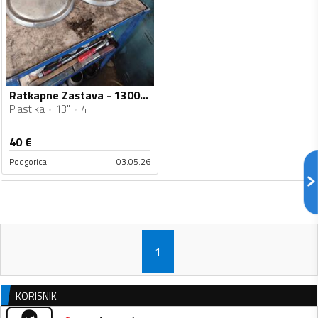
Ratkapne Zastava - 1300 - 13" - 4 kom.
Plastika
13"
4
40
€
Podgorica
03.05.26
1
KORISNIK