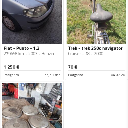
Fiat - Punto - 1.2
Trek - trek 250c navigator
279658 km
2003
Benzin
Cruiser
18
2000
1 250
€
70
€
Podgorica
prije 1 dan
Podgorica
04.07.26