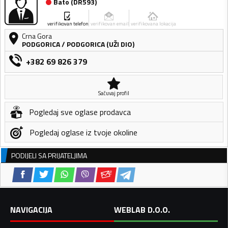
Bato
(
DR593
)
verifikovan telefon
verifikovan email
verifikovana lokacija
Crna Gora
PODGORICA
/
PODGORICA (UŽI DIO)
+382 69 826 379
Sačuvaj profil
Pogledaj sve oglase prodavca
Pogledaj oglase iz tvoje okoline
PODIJELI SA PRIJATELJIMA
NAVIGACIJA
WEBLAB D.O.O.