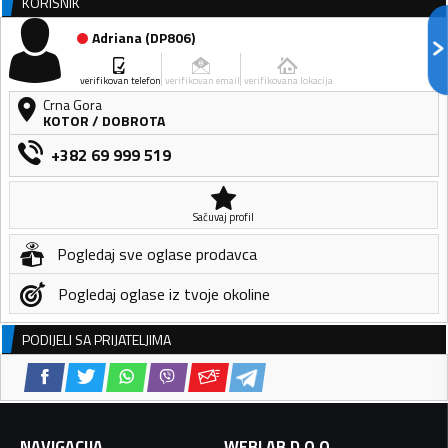
KORISNIK
Adriana
(
DP806
)
verifikovan telefon
verifikovan email
verifikovana lokacija
Crna Gora
KOTOR
/
DOBROTA
+382 69 999 519
Sačuvaj profil
Pogledaj sve oglase prodavca
Pogledaj oglase iz tvoje okoline
PODIJELI SA PRIJATELJIMA
NAVIGACIJA
WEBLAB D.O.O.