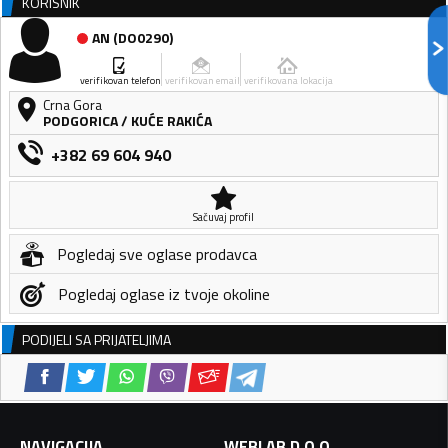
KORISNIK
AN
(
DO0290
)
verifikovan telefon
verifikovan email
verifikovana lokacija
Crna Gora
PODGORICA
/
KUĆE RAKIĆA
+382 69 604 940
Sačuvaj profil
Pogledaj sve oglase prodavca
Pogledaj oglase iz tvoje okoline
PODIJELI SA PRIJATELJIMA
NAVIGACIJA
WEBLAB D.O.O.