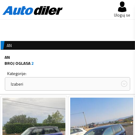
Uloguj se
AN
AN
BROJ OGLASA
2
Kategorije:
Izaberi