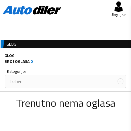
Uloguj se
GLOG
GLOG
BROJ OGLASA
0
Kategorije:
Izaberi
Trenutno nema oglasa