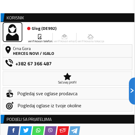
KORISNIK
Glog
(
DE992
)
verifikovan telefon
verifikovan email
verifikovana lokacija
Crna Gora
HERCEG NOVI
/
IGALO
+382 67 366 487
Sačuvaj profil
Pogledaj sve oglase prodavca
Pogledaj oglase iz tvoje okoline
PODIJELI SA PRIJATELJIMA