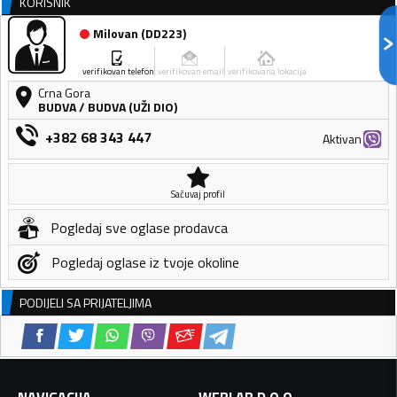
KORISNIK
Milovan
(
DD223
)
verifikovan telefon
verifikovan email
verifikovana lokacija
Crna Gora
BUDVA
/
BUDVA (UŽI DIO)
+382 68 343 447
Aktivan
Sačuvaj profil
Pogledaj sve oglase prodavca
Pogledaj oglase iz tvoje okoline
PODIJELI SA PRIJATELJIMA