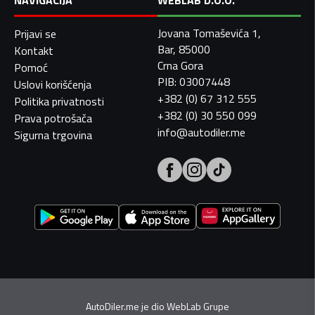
NAVIGACIJA
WEBLAB D.O.O.
Jovana Tomaševića 1,
Prijavi se
Bar, 85000
Kontakt
Crna Gora
Pomoć
PIB: 03007448
Uslovi korišćenja
+382 (0) 67 312 555
Politika privatnosti
+382 (0) 30 550 099
Prava potrošača
info@autodiler.me
Sigurna trgovina
AutoDiler.me je dio
WebLab Grupe