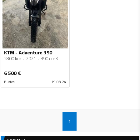
KTM - Adventure 390
2800 km
2021
390 cm3
6 500
€
Budva
19.08.24
1