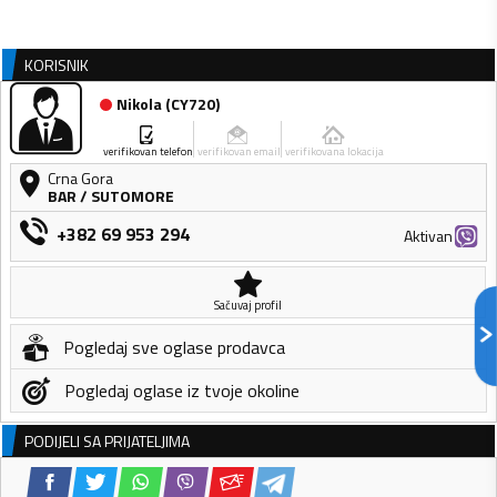
KORISNIK
Nikola
(
CY720
)
verifikovan telefon
verifikovan email
verifikovana lokacija
Crna Gora
BAR
/
SUTOMORE
+382 69 953 294
Aktivan
Sačuvaj profil
Pogledaj sve oglase prodavca
Pogledaj oglase iz tvoje okoline
PODIJELI SA PRIJATELJIMA