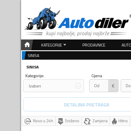
KATEGORIJE
PRODAVNICE
AUTO
SINISA
SINISA
Kategorije:
Cijena
€
Izaberi
DETALJNA PRETRAGA
Novo u 24h
Sniženo
Zamjena
Hitno