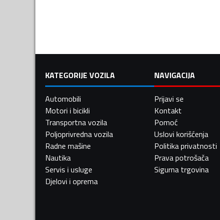
KATEGORIJE VOZILA
NAVIGACIJA
Automobili
Prijavi se
Motori i bicikli
Kontakt
Transportna vozila
Pomoć
Poljoprivredna vozila
Uslovi korišćenja
Radne mašine
Politika privatnosti
Nautika
Prava potrošača
Servis i usluge
Sigurna trgovina
Djelovi i oprema