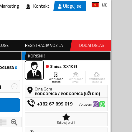
ME
Marketing
Kontakt
Uloguj se
SLUGE
REGISTRACIJA VOZILA
DODAJ OGLAS
KORISNIK
Sinisa
(
CX103
)
 OGLASA
0
verifikovan
verifikovan
verifikovana
telefon
email
lokacija
i
Crna Gora
PODGORICA
/
PODGORICA (UŽI DIO)
+382 67 899 019
Aktivan
Sačuvaj profil