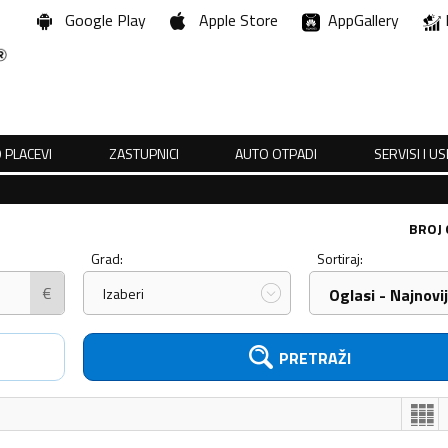
Google Play
Apple Store
AppGallery
 PLACEVI
ZASTUPNICI
AUTO OTPADI
SERVISI I U
BROJ
Grad:
Sortiraj:
€
Izaberi
Oglasi - Najnovij
PRETRAŽI