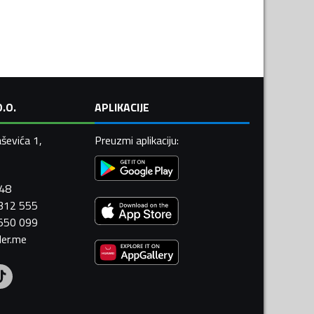
.O.
APLIKACIJE
ševića 1,
Preuzmi aplikaciju
:
448
 312 555
 550 099
ler.me