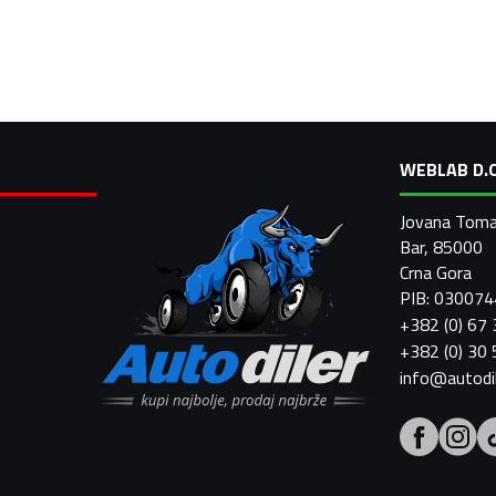
WEBLAB D.O
Jovana Toma
Bar, 85000
Crna Gora
PIB: 03007
+382 (0) 67
+382 (0) 30
info@autodi