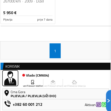
267000 km
2009
Dizel
5 950
€
Pljevlja
prije 7 dana
1
KORISNIK
Vlado
(
CM604
)
verifikovan telefon
verifikovan email
verifikovana lokacija
Crna Gora
PLJEVLJA
/
PLJEVLJA (UŽI DIO)
+382 60 001 212
Aktivan