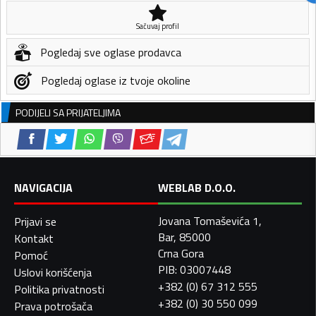
Sačuvaj profil
Pogledaj sve oglase prodavca
Pogledaj oglase iz tvoje okoline
PODIJELI SA PRIJATELJIMA
NAVIGACIJA
WEBLAB D.O.O.
Jovana Tomaševića 1,
Prijavi se
Bar, 85000
Kontakt
Crna Gora
Pomoć
PIB: 03007448
Uslovi korišćenja
+382 (0) 67 312 555
Politika privatnosti
+382 (0) 30 550 099
Prava potrošača