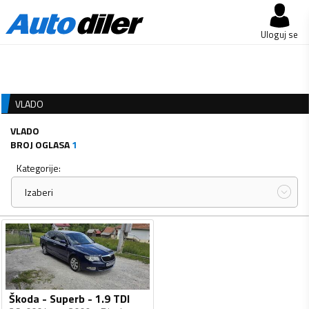
Uloguj se
VLADO
VLADO
BROJ OGLASA
1
Kategorije:
Izaberi
Škoda - Superb - 1.9 TDI