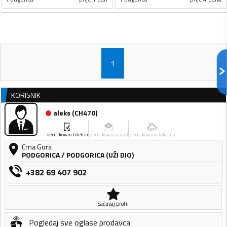
1
KORISNIK
aleks
(
CH470
)
verifikovan telefon
verifikovan email
verifikovana lokacija
Crna Gora
PODGORICA
/
PODGORICA (UŽI DIO)
+382 69 407 902
Sačuvaj profil
Pogledaj sve oglase prodavca