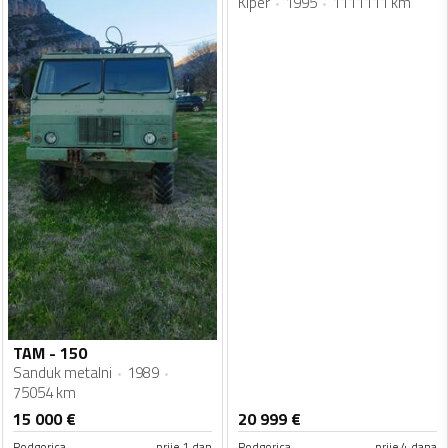
Kiper
1995
1111111 km
TAM - 150
Sanduk metalni
1989
75054 km
15 000
€
20 999
€
Podgorica
prije 1 dan
Podgorica
prije 4 dana