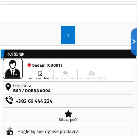
1
KORISNIK
Sadam
(
CB081
)
verifikovan telefon
verifikovan email
verifikovana lokacija
Crna Gora
BAR
/
DOBRA VODA
+382 69 444 224
Sačuvaj profil
Pogledaj sve oglase prodavca