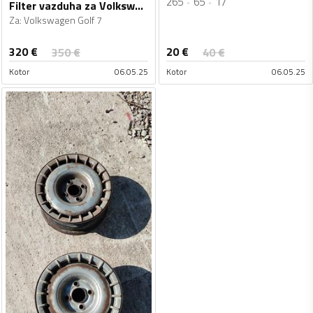
265
65
17
Filter vazduha za Volkswagen - Golf 7
Za
:
Volkswagen Golf 7
320
€
20
€
350
€
40
€
Kotor
06.05.25
Kotor
06.05.25