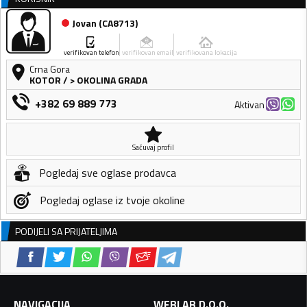
Jovan
(
CA8713
)
verifikovan telefon
verifikovan email
verifikovana lokacija
Crna Gora
KOTOR
/
> OKOLINA GRADA
+382 69 889 773
Aktivan
Sačuvaj profil
Pogledaj sve oglase prodavca
Pogledaj oglase iz tvoje okoline
PODIJELI SA PRIJATELJIMA
NAVIGACIJA
WEBLAB D.O.O.