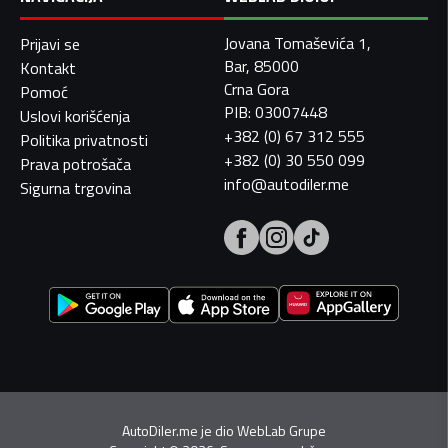
Jovana Tomaševića 1,
Prijavi se
Bar, 85000
Kontakt
Crna Gora
Pomoć
PIB: 03007448
Uslovi korišćenja
+382 (0) 67 312 555
Politika privatnosti
+382 (0) 30 550 099
Prava potrošača
info@autodiler.me
Sigurna trgovina
AutoDiler.me je dio
WebLab Grupe