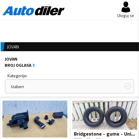
Uloguj se
JOVAN
JOVAN
BROJ OGLASA
3
Kategorije:
Izaberi
Bridgestone - gume - Univerzalna guma