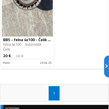
BBS - felna 4x100 - Čelik felne
felna 4x100
Automobili
Čelik
20
€
30
€
Kotor
23.04.25
1
KORISNIK