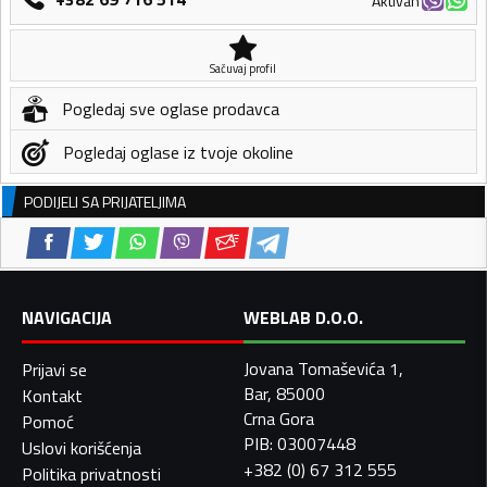
Aktivan
Sačuvaj profil
Pogledaj sve oglase prodavca
Pogledaj oglase iz tvoje okoline
PODIJELI SA PRIJATELJIMA
NAVIGACIJA
WEBLAB D.O.O.
Jovana Tomaševića 1,
Prijavi se
Bar, 85000
Kontakt
Crna Gora
Pomoć
PIB: 03007448
Uslovi korišćenja
+382 (0) 67 312 555
Politika privatnosti