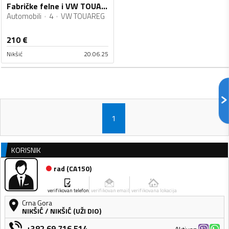
Fabričke felne i VW TOUAREG gume
Automobili
4
VW TOUAREG
210
€
Nikšić
20.06.25
1
KORISNIK
rad
(
CA150
)
verifikovan telefon
verifikovan email
verifikovana lokacija
Crna Gora
NIKŠIĆ
/
NIKŠIĆ (UŽI DIO)
+382 69 716 514