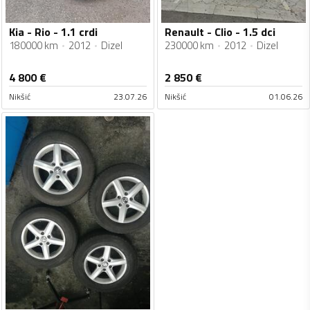
Kia - Rio - 1.1 crdi
Renault - Clio - 1.5 dci
180000 km
2012
Dizel
230000 km
2012
Dizel
4 800
€
2 850
€
Nikšić
23.07.26
Nikšić
01.06.26